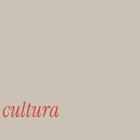
Loja
S
e
e
cultura